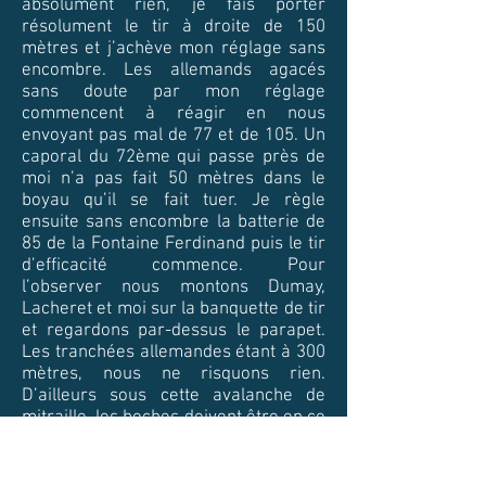
absolument rien, je fais porter
résolument le tir à droite de 150
mètres et j’achève mon réglage sans
encombre. Les allemands agacés
sans doute par mon réglage
commencent à réagir en nous
envoyant pas mal de 77 et de 105. Un
caporal du 72ème qui passe près de
moi n’a pas fait 50 mètres dans le
boyau qu’il se fait tuer. Je règle
ensuite sans encombre la batterie de
85 de la Fontaine Ferdinand puis le tir
d’efficacité commence. Pour
l’observer nous montons Dumay,
Lacheret et moi sur la banquette de tir
et regardons par-dessus le parapet.
Les tranchées allemandes étant à 300
mètres, nous ne risquons rien.
D’ailleurs sous cette avalanche de
mitraille, les boches doivent être en ce
moment au fond de leurs sapes. Il y a
aussi sur le parapet le lieutenant René
des crapouillots, frère d’un de mes