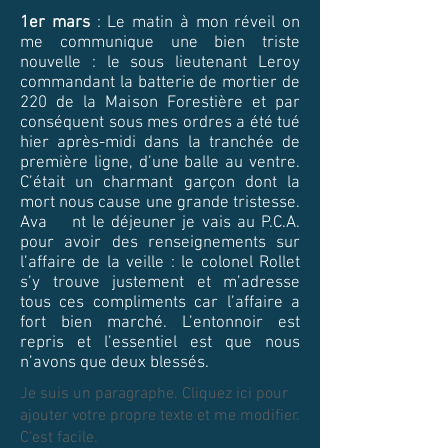
1er mars
: Le matin à mon réveil on
me communique une bien triste
nouvelle : le sous lieutenant Leroy
commandant la batterie de mortier de
220 de la Maison Forestière et par
conséquent sous mes ordres a été tué
hier après-midi dans la tranchée de
première ligne, d’une balle au ventre.
C’était un charmant garçon dont la
mort nous cause une grande tristesse.
Ava nt le déjeuner je vais au P.C.A.
pour avoir des renseignements sur
l’affaire de la veille : le colonel Rollet
s’y trouve justement et m’adresse
tous ces compliments car l’affaire a
fort bien marché. L’entonnoir est
repris et l’essentiel est que nous
n’avons que deux blessés.
Je suis un paragraphe. Cliquez ici pour
ajouter votre propre texte et me modifier.
C'est facile.